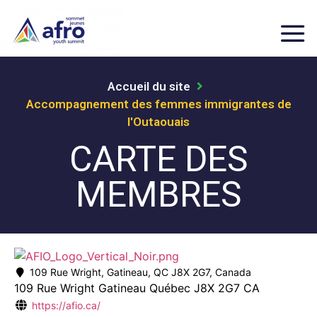
Accueil du site
Accompagnement des femmes immigrantes de
l'Outaouais
CARTE DES
MEMBRES
109 Rue Wright, Gatineau, QC J8X 2G7, Canada
109 Rue Wright
Gatineau
Québec
J8X 2G7
CA
https://afio.ca/