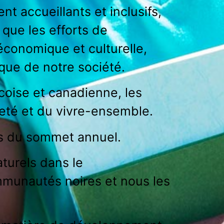
nt accueillants et inclusifs,
 que les efforts de
économique et culturelle,
que de notre société.
coise et canadienne, les
reté et du vivre-ensemble.
us du sommet annuel.
urels dans le
munautés noires et nous les