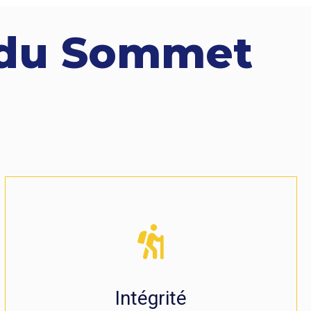
s du Sommet
Intégrité
Nous sommes une organisation transparente. Nos
membres et employé.e.s agissent de manière
juste et honnête.
Intégrité