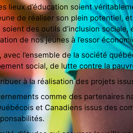
s lieux d’éducation soient véritableme
une de réaliser son plein potentiel, et
oient des outils d’inclusion sociale, 
pation de nos jeunes à l’essor économi
, avec l’ensemble de la société québé
ement social, de lutte contre la pauv
buer à la réalisation des projets iss
ernements comme des partenaires nat
uébécois et Canadiens issus des com
ponsabilités.