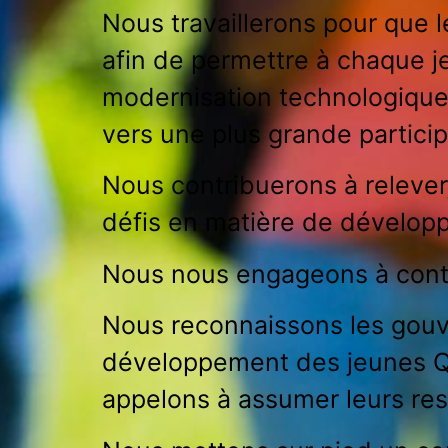
Nous travaillerons pour que le
afin de permettre à chaque je
modernisation technologique s
vers une plus grande partici
Nous contribuerons à relever
défis en matière de développ
Nous nous engageons à contri
Nous reconnaissons les gouv
développement des jeunes Q
appelons à assumer leurs res