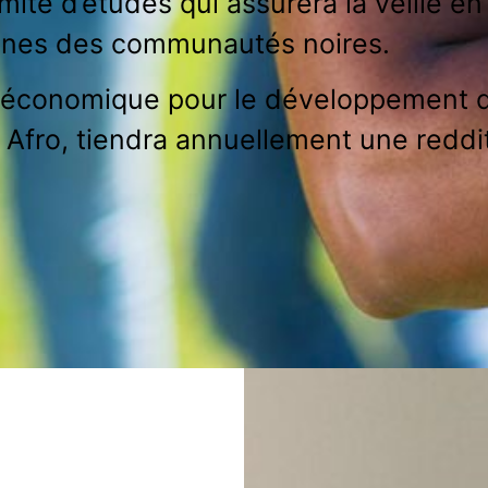
ité d’études qui assurera la veille 
unes des communautés noires.
io-économique pour le développement
 Afro, tiendra annuellement une reddi