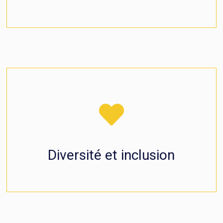
Diversité et inclusion
Nous contribuons à bâtir une société plus inclusive
et diversifiée.
Diversité et inclusion