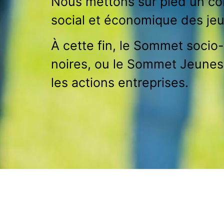
Nous mettons sur pied un com
social et économique des je
À cette fin, le Sommet soc
noires, ou le Sommet Jeunes
les actions entreprises.