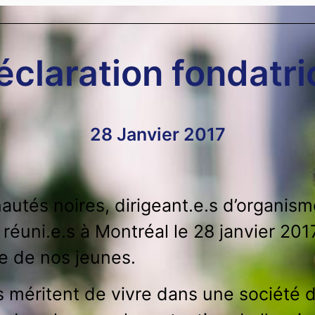
éclaration fondatri
28 Janvier 2017
s noires, dirigeant.e.s d’organismes
, réuni.e.s à Montréal le 28 janvier 20
te de nos jeunes.
méritent de vivre dans une société dan