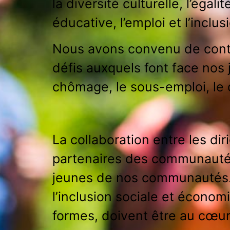
la diversité culturelle, l’éga
éducative, l’emploi et l’incl
Nous avons convenu de contr
défis auxquels font face nos j
chômage, le sous-emploi, le d
La collaboration entre les dir
partenaires des communautés
jeunes de nos communautés. 
l’inclusion sociale et économi
formes, doivent être au cœu