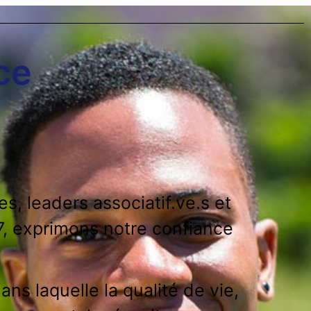
ce
, leaders associatif.ve.s et
17, exprimons notre confiance
s laquelle la qualité de vie,