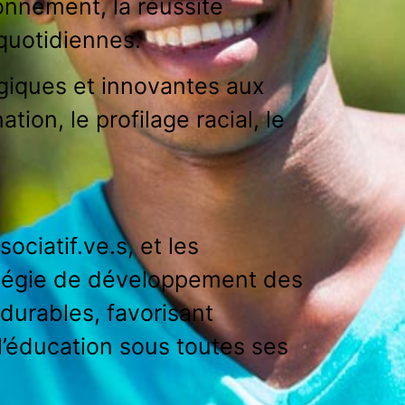
ironnement, la réussite
 quotidiennes.
giques et innovantes aux
ion, le profilage racial, le
ociatif.ve.s, et les
atégie de développement des
durables, favorisant
 l’éducation sous toutes ses