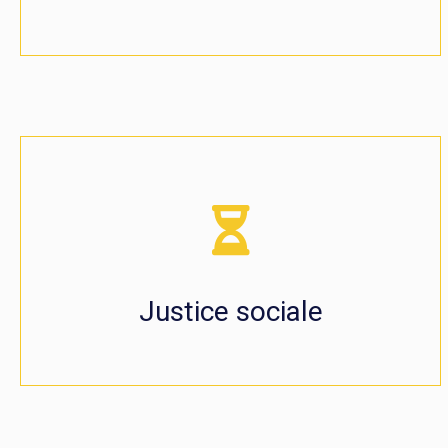
Justice sociale
Nous combattons toutes les formes d'injustice
sociale. Nous luttons pour une société juste.
Justice sociale