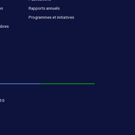
on
Rapports annuels
Programmes et initiatives
mbres
es