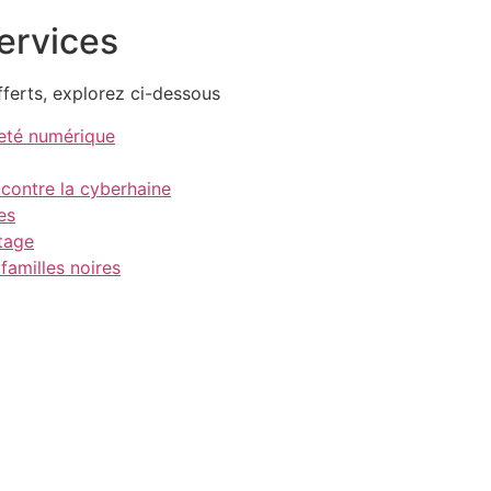
ervices
fferts, explorez ci-dessous
neté numérique
 contre la cyberhaine
es
itage
 familles noires