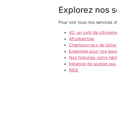
Explorez nos s
Pour voir tous nos services o
4C, un outil de citoyen
AfroXpertise
Champion.ne.s de luttre
Ensemble pour nos jeun
Nos histoires, notre hér
Initiative de soutien aux
RIDE